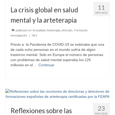
FORMACIÓN E INVESTIGACIÓN
11
La crisis global en salud
NOV 2022
FORMACIONES
mental y la arteterapia
BLOG
publicado en:
Actualidad
,
Arteterapia
,
Artículos
,
Formación
,
Investigación
|
0
CONTACTO
Previo a la Pandemia de COVID-19 se estimaba que una
de cada ocho personas en el mundo sufría de algún
trastorno mental. Solo en Europa el número de personas
con problemas de salud mental superaba los 125
millones en el …
Continuar
23
Reflexiones sobre las
MAY 2022