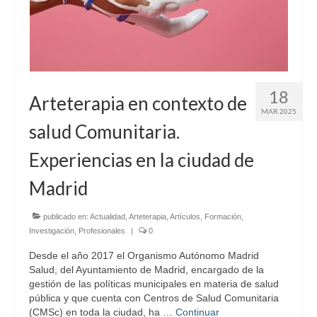
CÓDIGO ÉTICO
ASOCIACIONES FEDERADAS
AFIA
18
ANDART
Arteterapia en contexto de
MAR 2025
salud Comunitaria.
ATe
Experiencias en la ciudad de
MURART
Madrid
ACTIVIDADES DE ARTETERAPIA
CONGRESOS DE ARTETERAPIA
publicado en:
Actualidad
,
Arteterapia
,
Artículos
,
Formación
,
Investigación
,
Profesionales
|
0
JORNADAS DE ARTETERAPIA
Desde el año 2017 el Organismo Autónomo Madrid
Salud, del Ayuntamiento de Madrid, encargado de la
PUBLICACIONES
gestión de las políticas municipales en materia de salud
pública y que cuenta con Centros de Salud Comunitaria
Efectividad de la arteterapia: informe sobre la
(CMSc) en toda la ciudad, ha …
Continuar
evidencia existente