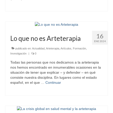
Actas del IV Congreso
Arteterapia hoy
¿Qué evidencia existe sobre la efectividad de
16
la Arteterapia?
Lo que no es Arteterapia
ENE 2024
Síntesis del informe arte y salud de la OMS
publicado en:
Actualidad
,
Arteterapia
,
Artículos
,
Formación
,
Investigación
|
0
Código ético
Todas las personas que nos dedicamos a la arteterapia
DIRECTORIO DE PROFESIONALES
nos hemos encontrado en innumerables ocasiones en la
situación de tener que explicar – y defender – en qué
COMISIONES DE TRABAJO
consiste nuestra disciplina. En lugares como el estado
español, en el que …
Continuar
DESARROLLO PROFESIONAL
CERTIFICACIÓN
COMUNICACIÓN