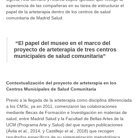
experiencia de las compañeras en su tarea de estructurar el
Actas del IV Congreso
papel de la arteterapia dentro de los centros de salud
comunitaria de Madrid Salud.
Arteterapia hoy
¿Qué evidencia existe sobre la efectividad de
“El papel del museo en el marco del
la Arteterapia?
proyecto de arteterapia de tres centros
municipales de salud comunitaria”
Síntesis del informe arte y salud de la OMS
Código ético
DIRECTORIO DE PROFESIONALES
Contextualización del proyecto de arteterapia en los
Centros Municipales de Salud Comunitaria
COMISIONES DE TRABAJO
Previo a la llegada de la arteterapia como disciplina diferenciada
DESARROLLO PROFESIONAL
a los CMSc, ya en 2011, comenzaron las colaboraciones
mediante Becas de Formación e Investigación en materias de
salud, entre Madrid Salud y la Facultad de Bellas Artes de la
CERTIFICACIÓN
UCM (Programa Arte y Salud) del que surgen publicaciones
(Ávila et al., 2014, y Castillejo et al., 2018) que recogen
COMUNICACIÓN
resultados específicos de su sistematización metodológica.