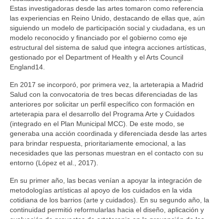
Estas investigadoras desde las artes tomaron como referencia
FORMACIÓN E INVESTIGACIÓN
las experiencias en Reino Unido, destacando de ellas que, aún
siguiendo un modelo de participación social y ciudadana, es un
FORMACIONES
modelo reconocido y financiado por el gobierno como eje
estructural del sistema de salud que integra acciones artísticas,
BLOG
gestionado por el Department of Health y el Arts Council
England14.
CONTACTO
En 2017 se incorporó, por primera vez, la arteterapia a Madrid
Salud con la convocatoria de tres becas diferenciadas de las
anteriores por solicitar un perfil específico con formación en
arteterapia para el desarrollo del Programa Arte y Cuidados
(integrado en el Plan Municipal MCC). De este modo, se
generaba una acción coordinada y diferenciada desde las artes
para brindar respuesta, prioritariamente emocional, a las
necesidades que las personas muestran en el contacto con su
entorno (López et al., 2017).
En su primer año, las becas venían a apoyar la integración de
metodologías artísticas al apoyo de los cuidados en la vida
cotidiana de los barrios (arte y cuidados). En su segundo año, la
continuidad permitió reformularlas hacia el diseño, aplicación y