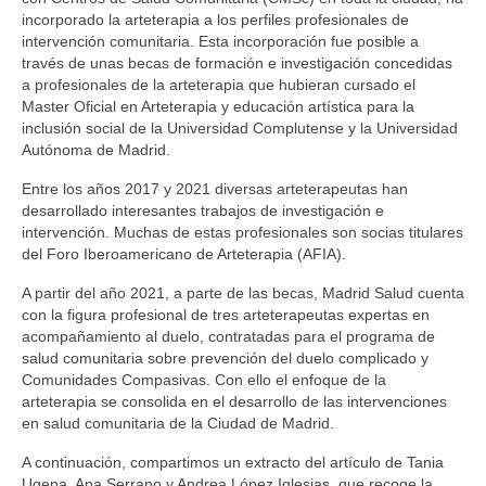
CÓDIGO ÉTICO
incorporado la arteterapia a los perfiles profesionales de
intervención comunitaria. Esta incorporación fue posible a
ASOCIACIONES FEDERADAS
través de unas becas de formación e investigación concedidas
a profesionales de la arteterapia que hubieran cursado el
AFIA
Master Oficial en Arteterapia y educación artística para la
inclusión social de la Universidad Complutense y la Universidad
ANDART
Autónoma de Madrid.
Entre los años 2017 y 2021 diversas arteterapeutas han
ATe
desarrollado interesantes trabajos de investigación e
intervención. Muchas de estas profesionales son socias titulares
MURART
del Foro Iberoamericano de Arteterapia (AFIA).
ACTIVIDADES DE ARTETERAPIA
A partir del año 2021, a parte de las becas, Madrid Salud cuenta
con la figura profesional de tres arteterapeutas expertas en
CONGRESOS DE ARTETERAPIA
acompañamiento al duelo, contratadas para el programa de
salud comunitaria sobre prevención del duelo complicado y
JORNADAS DE ARTETERAPIA
Comunidades Compasivas. Con ello el enfoque de la
arteterapia se consolida en el desarrollo de las intervenciones
PUBLICACIONES
en salud comunitaria de la Ciudad de Madrid.
Efectividad de la arteterapia: informe sobre la
A continuación, compartimos un extracto del artículo de Tania
evidencia existente
Ugena, Ana Serrano y Andrea López Iglesias, que recoge la