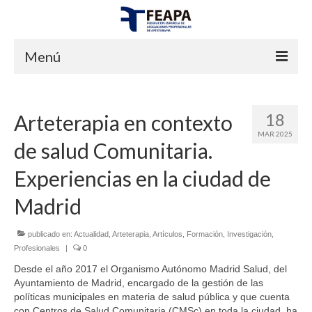
Menú
INICIO
18
Arteterapia en contexto
FEAPA
MAR 2025
de salud Comunitaria.
¿QUIENES SOMOS?
Experiencias en la ciudad de
JUNTA DIRECTIVA
Madrid
CERTIFICACIONES
publicado en:
Actualidad
,
Arteterapia
,
Artículos
,
Formación
,
Investigación
,
ESTATUTOS
Profesionales
|
0
¿QUÉ ENTENDEMOS POR ARTETERAPIA?
Desde el año 2017 el Organismo Autónomo Madrid Salud, del
Ayuntamiento de Madrid, encargado de la gestión de las
PREGUNTAS FRECUENTES
políticas municipales en materia de salud pública y que cuenta
con Centros de Salud Comunitaria (CMSc) en toda la ciudad, ha