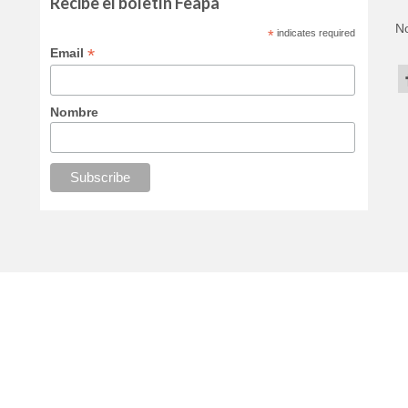
Recibe el boletín Feapa
No
*
indicates required
*
Email
Nombre