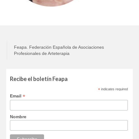
CÓDIGO ÉTICO
ASOCIACIONES FEDERADAS
AFIA
ANDART
Feapa. Federación Española de Asociaciones
Profesionales de Arteterapia
ATe
MURART
Recibe el boletín Feapa
ACTIVIDADES DE ARTETERAPIA
*
indicates required
CONGRESOS DE ARTETERAPIA
*
Email
JORNADAS DE ARTETERAPIA
Nombre
PUBLICACIONES
Efectividad de la arteterapia: informe sobre la
evidencia existente