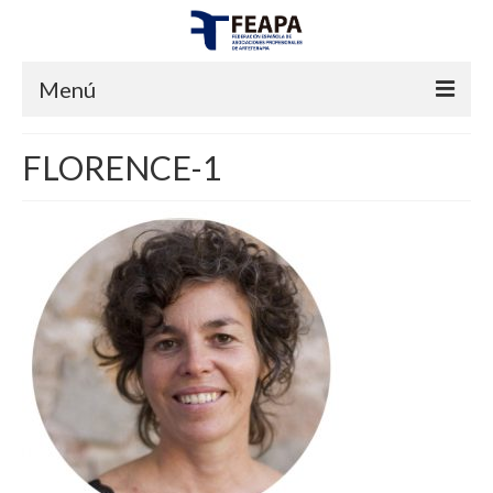
Menú
INICIO
FLORENCE-1
FEAPA
¿QUIENES SOMOS?
JUNTA DIRECTIVA
CERTIFICACIONES
ESTATUTOS
¿QUÉ ENTENDEMOS POR ARTETERAPIA?
PREGUNTAS FRECUENTES