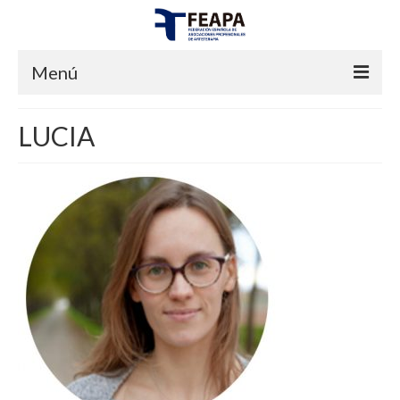
Menú
INICIO
LUCIA
FEAPA
¿QUIENES SOMOS?
JUNTA DIRECTIVA
CERTIFICACIONES
ESTATUTOS
¿QUÉ ENTENDEMOS POR ARTETERAPIA?
PREGUNTAS FRECUENTES