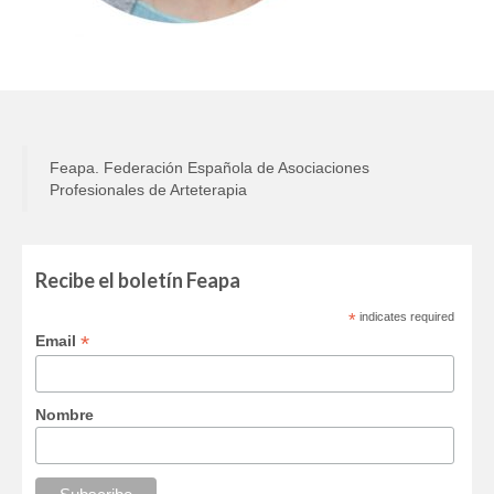
CÓDIGO ÉTICO
ASOCIACIONES FEDERADAS
AFIA
ANDART
Feapa. Federación Española de Asociaciones
Profesionales de Arteterapia
ATe
MURART
Recibe el boletín Feapa
ACTIVIDADES DE ARTETERAPIA
*
indicates required
CONGRESOS DE ARTETERAPIA
*
Email
JORNADAS DE ARTETERAPIA
Nombre
PUBLICACIONES
Efectividad de la arteterapia: informe sobre la
evidencia existente