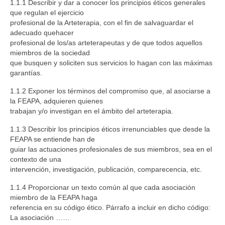
1.1.1 Describir y dar a conocer los principios éticos generales
que regulan el ejercicio
Actas del IV Congreso
profesional de la Arteterapia, con el fin de salvaguardar el
adecuado quehacer
Arteterapia hoy
profesional de los/as arteterapeutas y de que todos aquellos
miembros de la sociedad
¿Qué evidencia existe sobre la efectividad de
que busquen y soliciten sus servicios lo hagan con las máximas
la Arteterapia?
garantías.
Síntesis del informe arte y salud de la OMS
1.1.2 Exponer los términos del compromiso que, al asociarse a
la FEAPA, adquieren quienes
trabajan y/o investigan en el ámbito del arteterapia.
Código ético
1.1.3 Describir los principios éticos irrenunciables que desde la
DIRECTORIO DE PROFESIONALES
FEAPA se entiende han de
guiar las actuaciones profesionales de sus miembros, sea en el
COMISIONES DE TRABAJO
contexto de una
intervención, investigación, publicación, comparecencia, etc.
DESARROLLO PROFESIONAL
1.1.4 Proporcionar un texto común al que cada asociación
CERTIFICACIÓN
miembro de la FEAPA haga
referencia en su código ético. Párrafo a incluir en dicho código:
COMUNICACIÓN
La asociación ……