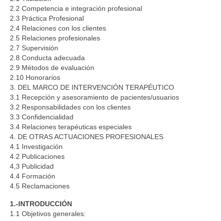
CÓDIGO ÉTICO
2.2 Competencia e integración profesional
2.3 Práctica Profesional
ASOCIACIONES FEDERADAS
2.4 Relaciones con los clientes
2.5 Relaciones profesionales
AFIA
2.7 Supervisión
2.8 Conducta adecuada
2.9 Métodos de evaluación
ANDART
2.10 Honorarios
3. DEL MARCO DE INTERVENCIÓN TERAPÉUTICO
ATe
3.1 Recepción y asesoramiento de pacientes/usuarios
3.2 Responsabilidades con los clientes
MURART
3.3 Confidencialidad
3.4 Relaciones terapéuticas especiales
ACTIVIDADES DE ARTETERAPIA
4. DE OTRAS ACTUACIONES PROFESIONALES
4.1 Investigación
CONGRESOS DE ARTETERAPIA
4.2 Publicaciones
4,3 Publicidad
JORNADAS DE ARTETERAPIA
4.4 Formación
4.5 Reclamaciones
PUBLICACIONES
1.-INTRODUCCIÓN
Efectividad de la arteterapia: informe sobre la
1.1 Objetivos generales:
evidencia existente