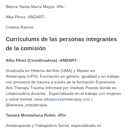
Blanca Santa-María Megía -ATe-
Actas del IV Congreso
Alba Pérez -ANDART-
Arteterapia hoy
Cristina Ramos
¿Qué evidencia existe sobre la efectividad de
Currículums de las personas integrantes
la Arteterapia?
de la comisión
Síntesis del informe arte y salud de la OMS
Alba Pérez (Coordinadora) -ANDART-
Código ético
Graduada en Historia del Arte (UMA) y Máster en
DIRECTORIO DE PROFESIONALES
Arteterapia (UPV). Formación en género, igualdad y en trabajo
con procesos de trauma a través de la formación Expressive
COMISIONES DE TRABAJO
Arts Therapy Trauma Informed por Instituto Poiesis donde es
colaboradora docente. Especializada en el trabajo con mujeres
DESARROLLO PROFESIONAL
y salud mental.
www.albaperezarteterapia.com
|
@laverea_arteyterapia
CERTIFICACIÓN
Tamara Montañana Rubio
-ATe-
COMUNICACIÓN
Arteterapeuta y Trabajadora Social, especializada en