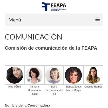
Menú
INICIO
COMUNICACIÓN
FEAPA
Comisión de comunicación
de la FEAPA
¿QUIENES SOMOS?
JUNTA DIRECTIVA
CERTIFICACIONES
ESTATUTOS
Alba Pérez
Tamara
Elvira
Blanca Santa-
Cristina Ramos
Montañana
Fernández del
María Megía
¿QUÉ ENTENDEMOS POR ARTETERAPIA?
Rubio
Río
PREGUNTAS FRECUENTES
Nombre de la Coordinadora