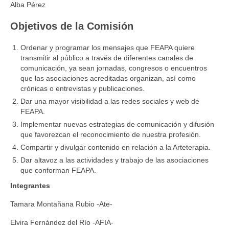
Alba Pérez
CÓDIGO ÉTICO
Objetivos de la Comisión
ASOCIACIONES FEDERADAS
Ordenar y programar los mensajes que FEAPA quiere
AFIA
transmitir al público a través de diferentes canales de
comunicación, ya sean jornadas, congresos o encuentros
ANDART
que las asociaciones acreditadas organizan, así como
crónicas o entrevistas y publicaciones.
ATe
Dar una mayor visibilidad a las redes sociales y web de
FEAPA.
MURART
Implementar nuevas estrategias de comunicación y difusión
ACTIVIDADES DE ARTETERAPIA
que favorezcan el reconocimiento de nuestra profesión.
Compartir y divulgar contenido en relación a la Arteterapia.
CONGRESOS DE ARTETERAPIA
Dar altavoz a las actividades y trabajo de las asociaciones
que conforman FEAPA.
JORNADAS DE ARTETERAPIA
Integrantes
PUBLICACIONES
Tamara Montañana Rubio -Ate-
Efectividad de la arteterapia: informe sobre la
Elvira Fernández del Río -AFIA-
evidencia existente