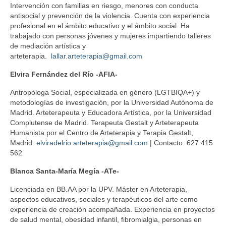
Intervención con familias en riesgo, menores con conducta
FORMACIÓN E INVESTIGACIÓN
antisocial y prevención de la violencia. Cuenta con experiencia
profesional en el ámbito educativo y el ámbito social. Ha
FORMACIONES
trabajado con personas jóvenes y mujeres impartiendo talleres
de mediación artística y
BLOG
arteterapia.
lallar.arteterapia@gmail.com
CONTACTO
Elvira Fernández del Río
-AFIA-
Antropóloga Social, especializada en género (LGTBIQA+) y
metodologías de investigación, por la Universidad Autónoma de
Madrid. Arteterapeuta y Educadora Artística, por la Universidad
Complutense de Madrid. Terapeuta Gestalt y Arteterapeuta
Humanista por el Centro de Arteterapia y Terapia Gestalt,
Madrid.
elviradelrio.arteterapia@gmail.com
| Contacto: 627 415
562
Blanca Santa-María Megía -ATe-
Licenciada en BB.AA por la UPV. Máster en Arteterapia,
aspectos educativos, sociales y terapéuticos del arte como
experiencia de creación acompañada. Experiencia en proyectos
de salud mental, obesidad infantil, fibromialgia, personas en