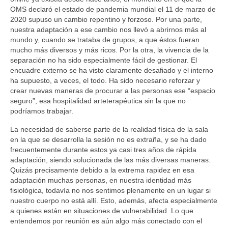
CÓDIGO ÉTICO
OMS declaró el estado de pandemia mundial el 11 de marzo de
2020 supuso un cambio repentino y forzoso. Por una parte,
ASOCIACIONES FEDERADAS
nuestra adaptación a ese cambio nos llevó a abrirnos más al
mundo y, cuando se trataba de grupos, a que éstos fueran
AFIA
mucho más diversos y más ricos. Por la otra, la vivencia de la
separación no ha sido especialmente fácil de gestionar. El
ANDART
encuadre externo se ha visto claramente desafiado y el interno
ha supuesto, a veces, el todo. Ha sido necesario reforzar y
crear nuevas maneras de procurar a las personas ese “espacio
ATe
seguro”, esa hospitalidad arteterapéutica sin la que no
podríamos trabajar.
MURART
La necesidad de saberse parte de la realidad física de la sala
ACTIVIDADES DE ARTETERAPIA
en la que se desarrolla la sesión no es extraña, y se ha dado
frecuentemente durante estos ya casi tres años de rápida
CONGRESOS DE ARTETERAPIA
adaptación, siendo solucionada de las más diversas maneras.
Quizás precisamente debido a la extrema rapidez en esa
JORNADAS DE ARTETERAPIA
adaptación muchas personas, en nuestra identidad más
fisiológica, todavía no nos sentimos plenamente en un lugar si
PUBLICACIONES
nuestro cuerpo no está allí. Esto, además, afecta especialmente
a quienes están en situaciones de vulnerabilidad. Lo que
Efectividad de la arteterapia: informe sobre la
entendemos por reunión es aún algo más conectado con el
evidencia existente