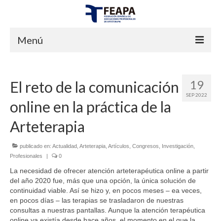
Menú
INICIO
19
El reto de la comunicación
FEAPA
SEP 2022
online en la práctica de la
¿QUIENES SOMOS?
Arteterapia
JUNTA DIRECTIVA
publicado en:
CERTIFICACIONES
Actualidad
,
Arteterapia
,
Artículos
,
Congresos
,
Investigación
,
Profesionales
|
0
ESTATUTOS
La necesidad de ofrecer atención arteterapéutica online a partir
del año 2020 fue, más que una opción, la única solución de
¿QUÉ ENTENDEMOS POR ARTETERAPIA?
continuidad viable. Así se hizo y, en pocos meses – ea veces,
en pocos días – las terapias se trasladaron de nuestras
PREGUNTAS FRECUENTES
consultas a nuestras pantallas. Aunque la atención terapéutica
online ya existía desde hace años, el momento en el que la