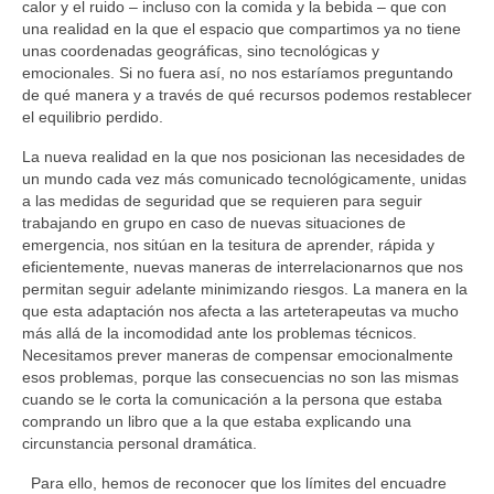
calor y el ruido – incluso con la comida y la bebida – que con
una realidad en la que el espacio que compartimos ya no tiene
Actas del IV Congreso
unas coordenadas geográficas, sino tecnológicas y
emocionales. Si no fuera así, no nos estaríamos preguntando
Arteterapia hoy
de qué manera y a través de qué recursos podemos restablecer
el equilibrio perdido.
¿Qué evidencia existe sobre la efectividad de
la Arteterapia?
La nueva realidad en la que nos posicionan las necesidades de
un mundo cada vez más comunicado tecnológicamente, unidas
Síntesis del informe arte y salud de la OMS
a las medidas de seguridad que se requieren para seguir
trabajando en grupo en caso de nuevas situaciones de
Código ético
emergencia, nos sitúan en la tesitura de aprender, rápida y
eficientemente, nuevas maneras de interrelacionarnos que nos
permitan seguir adelante minimizando riesgos. La manera en la
DIRECTORIO DE PROFESIONALES
que esta adaptación nos afecta a las arteterapeutas va mucho
más allá de la incomodidad ante los problemas técnicos.
COMISIONES DE TRABAJO
Necesitamos prever maneras de compensar emocionalmente
esos problemas, porque las consecuencias no son las mismas
DESARROLLO PROFESIONAL
cuando se le corta la comunicación a la persona que estaba
comprando un libro que a la que estaba explicando una
CERTIFICACIÓN
circunstancia personal dramática.
COMUNICACIÓN
Para ello, hemos de reconocer que los límites del encuadre